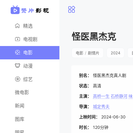
精选
怪医黑杰克
电视剧
电影
电影
/
剧情片
2024
动漫
别名：
怪医黑杰克真人剧
综艺
状态：
高清
微电影
主演：
高桥一生
石桥静河
味
新闻
导演：
城定秀夫
上映时间：
2024-06-30
图库
时长：
120分钟
明星