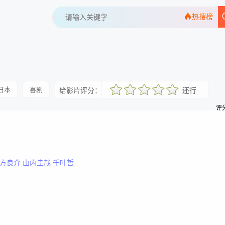
热搜榜
日本
喜剧
给影片评分：
还行
很差
较差
还行
推荐
力荐
评分
方良介
山内圭哉
千叶哲