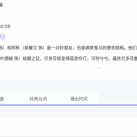
幕
40:56
 饰）和阿秋（吴耀汉 饰）是一对好朋友，也是搞笑鬼马的便衣搭档。他
叶德娴 饰）结婚之后，贝多芬就变得孤苦伶仃，可怜兮兮。最终贝多芬
“鲨鱼田”之称的田警司（田俊 饰）麾下，两人被好好整了一番，苦不堪
秋深知老上司被冤枉，于是明察暗访，发誓揪出幕后真凶……©豆瓣
曲
经典台词
播出时间