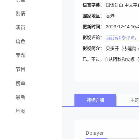
语言字幕：
国语对白 中文字
剧情
国家地区：
香港
更新时间：
2023-12-14 10:
演员
影视评论：
当前有
0
条评论，
角色
影视简介：
贝多芬（岑建勋
专题
已。不过，自从阿秋和安娜（
节目
办不堪其扰，将二人调到素有
正英 饰）陷害。贝多芬和阿
榜单
最新
视频详细
主题
地图
Dplayer