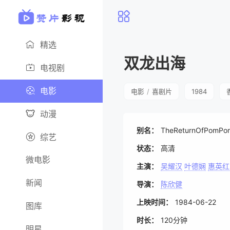
精选
双龙出海
电视剧
电影
电影
/
喜剧片
1984
动漫
别名：
TheReturnOfPo
综艺
状态：
高清
微电影
主演：
吴耀汉
叶德娴
惠英红
新闻
导演：
陈欣健
上映时间：
1984-06-22
图库
时长：
120分钟
明星