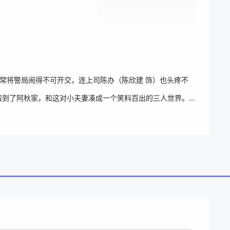
们常将警局闹得不可开交，连上司陈办（陈欣建 饰）也头疼不
搬到了阿秋家，和这对小夫妻凑成一个笑料百出的三人世界。陈
言。另一方面，陈办在执行任务时被多年前的宿敌飞天蠄蟧（林