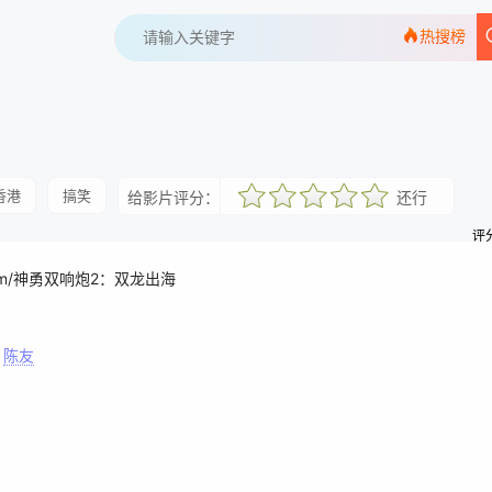
热搜榜
香港
搞笑
给影片评分：
还行
很差
较差
还行
推荐
力荐
评分
mPom/神勇双响炮2：双龙出海
陈友