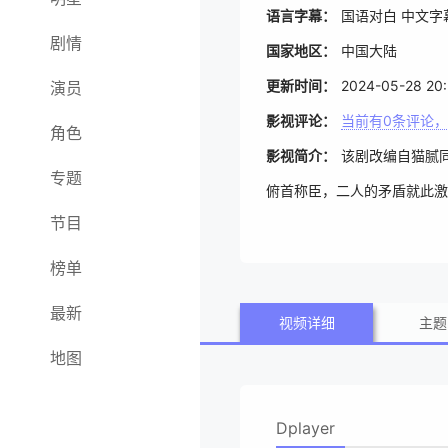
语言字幕：
国语对白 中文字
剧情
国家地区：
中国大陆
更新时间：
2024-05-28 20:
演员
影视评论：
当前有
0
条评论，
角色
影视简介：
该剧改编自猫腻
专题
俯首称臣，二人的矛盾就此激
节目
接手内库，却发现内库负债累
多万银两，解决了内库空虚问
榜单
南，挑战庞大的势力与既定的
最新
视频详细
主题
地图
Dplayer