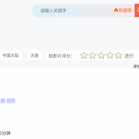
热搜榜
中国大陆
古装
给影片评分：
还行
很差
较差
还行
推荐
力荐
评分
吴刚
田雨
45分钟