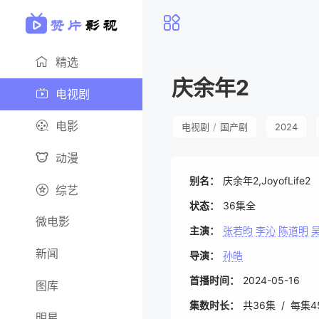
精选
庆余年2
电视剧
电影
电视剧
/
国产剧
2024
动漫
别名：
庆余年2,JoyofLife2
综艺
状态：
36集全
微电影
主演：
张若昀
李沁
陈道明
新闻
导演：
孙皓
首播时间：
2024-05-16
图库
集数时长：
共36集 / 每集
明星