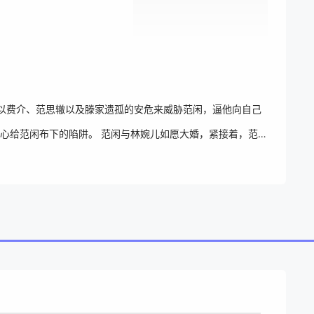
以费介、范思辙以及滕家遗孤的安危来威胁范闲，逼他向自己
心给范闲布下的陷阱。 范闲与林婉儿如愿大婚，紧接着，范闲
范闲相约城中众商贾相聚苍山，以售卖“库债”为机筹集了两千
机四伏，压力陡增，范闲别无选择，他必须以这样的身体下江