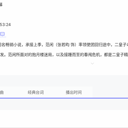
幕
53:24
同名畅销小说，承接上季，范闲（张若昀 饰）率领使团回归途中，二皇子
发。范闲所面对的抱月楼迷局，以及接踵而至的春闱危机，都是二皇子精
累。 范闲拒绝了庆余堂大掌柜的相助，决定靠自己的力量解决内库危机，
题。 悬空寺上，庆帝遭遇三连刺杀，范闲出手相救却导致武功全废。危
游戏规则，以求彻底夺回内库。
曲
经典台词
播出时间