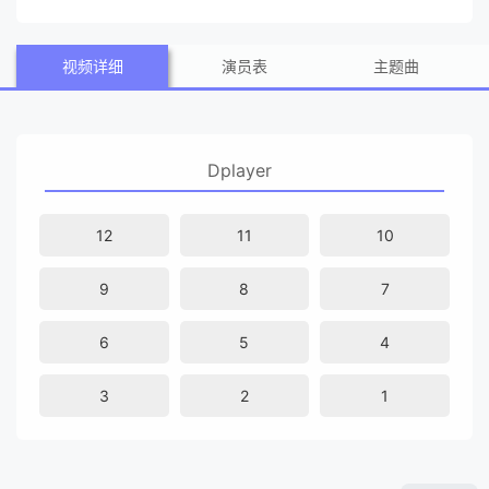
界盛世将由主角依次开启。将带你感受仙教魔门，人魔妖神，
视频详细
演员表
主题曲
王皇帝君的奇幻风采。主角也将经历人间的爱恨情仇、恩怨纠
葛，以及仙魔的斗法争端。最终带领你一起走上巅峰王者之
路。
Dplayer
12
11
10
9
8
7
6
5
4
3
2
1