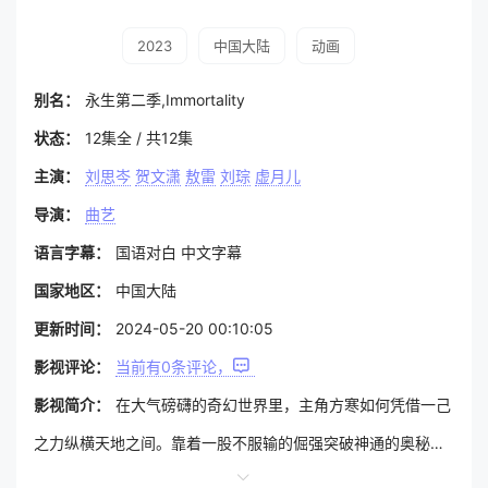
2023
中国大陆
动画
别名：
永生第二季,Immortality
状态：
12集全 / 共12集
主演：
刘思岑
贺文潇
敖雷
刘琮
虚月儿
导演：
曲艺
语言字幕：
国语对白 中文字幕
国家地区：
中国大陆
更新时间：
2024-05-20 00:10:05
影视评论：
当前有
0
条评论，
影视简介：
在大气磅礴的奇幻世界里，主角方寒如何凭借一己
之力纵横天地之间。靠着一股不服输的倔强突破神通的奥秘，
将肉身锻成永生之躯。无穷无尽的新奇法宝，崭新的仙魔凡三