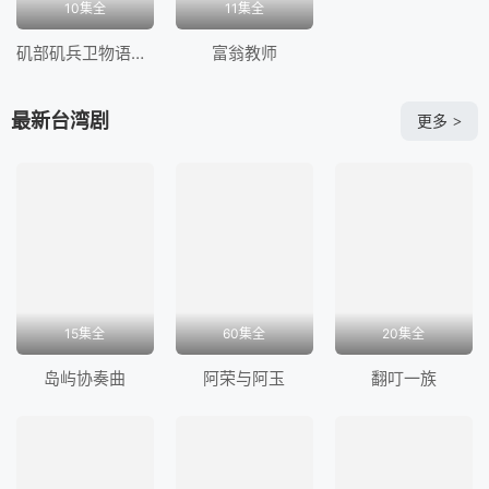
10集全
11集全
矶部矶兵卫物语～浮世多辛苦～
富翁教师
最新台湾剧
更多
>
15集全
60集全
20集全
岛屿协奏曲
阿荣与阿玉
翻叮一族