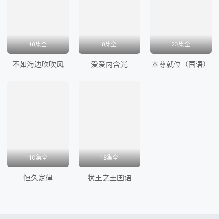
18集全
8集全
20集全
不如海边吹吹风
爱爱内含光
本尊就位（国语）
10集全
18集全
恒久定律
状王之王国语