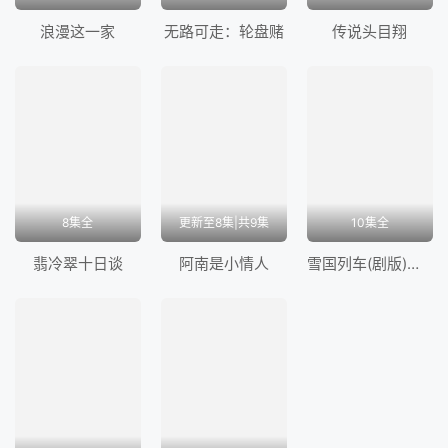
浪漫这一家
无路可走：轮盘赌
传说头目翔
8集全
更新至8集|共9集
10集全
翡冷翠十日谈
阿南是小情人
雪国列车(剧版)第四季