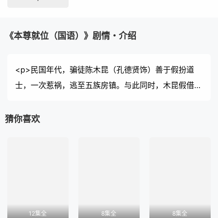
《本尊就位（国语）》剧情・介绍
<p>民国年代，骗徒陈木昆（孔德贤饰）善于假扮道
士，一次惹祸，逃至五族房镇。与此同时，木昆假借神
仙吕洞宾（谢东闵饰）之名行骗的事情，惊动了吕祖本
尊，决定下凡惩治他。阴差阳错下，洞宾失去法力，被
猜你喜欢
迫滞留人间。洞宾及后以雷石之名伴随木昆，以导化他
踏上正途，期间竟破解乡中不少奇案。一人一仙还遇上
青楼女子白雪花（陈嘉慧饰），关系纠缠不清。镇长辛
虎（李成昌饰）退位，木昆暗中阻拦恶霸金士豪（韦家
雄饰）参选，新任镇长辛正义（黄嘉乐饰）亦针对士豪
过往所为推行改革，为五族房镇掀起连场风波……</p>
12集全
8集全
8集全