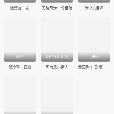
浪漫这一家
无路可走：轮盘赌
传说头目翔
8集全
更新至8集|共9集
10集全
翡冷翠十日谈
阿南是小情人
雪国列车(剧版)第四季