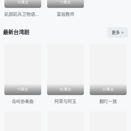
10集全
11集全
矶部矶兵卫物语～浮世多辛苦～
富翁教师
最新台湾剧
更多
>
15集全
60集全
20集全
岛屿协奏曲
阿荣与阿玉
翻叮一族