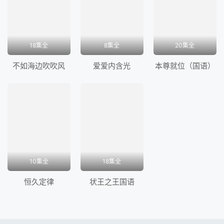
18集全
8集全
20集全
不如海边吹吹风
爱爱内含光
本尊就位（国语）
10集全
18集全
恒久定律
状王之王国语