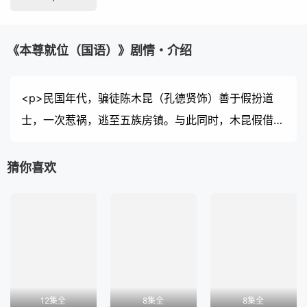
《本尊就位（国语）》剧情・介绍
<p>民国年代，骗徒陈木昆（孔德贤饰）善于假扮道
士，一次惹祸，逃至五族房镇。与此同时，木昆假借神
仙吕洞宾（谢东闵饰）之名行骗的事情，惊动了吕祖本
尊，决定下凡惩治他。阴差阳错下，洞宾失去法力，被
猜你喜欢
迫滞留人间。洞宾及后以雷石之名伴随木昆，以导化他
踏上正途，期间竟破解乡中不少奇案。一人一仙还遇上
青楼女子白雪花（陈嘉慧饰），关系纠缠不清。镇长辛
虎（李成昌饰）退位，木昆暗中阻拦恶霸金士豪（韦家
雄饰）参选，新任镇长辛正义（黄嘉乐饰）亦针对士豪
过往所为推行改革，为五族房镇掀起连场风波……</p>
12集全
8集全
8集全