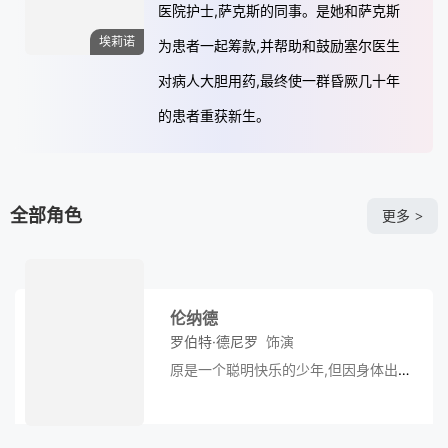
医院护士,萨克斯的同事。是她和萨克斯
埃莉诺
为患者一起筹款,并帮助和鼓励塞尔医生
对病人大胆用药,最终使一群昏厥几十年
的患者重获新生。
全部角色
更多
>
伦纳德
罗伯特·德尼罗
饰演
原是一个聪明快乐的少年,但因身体出毛
病,最后成了一个痴呆人。几十年过去
后,他在生物学研究学者萨克斯的治疗