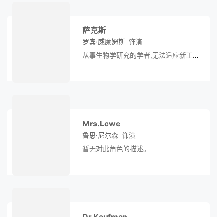
下,虽然从几十年的睡梦中苏醒,但要面
临的却是找回自我的问题。
萨克斯
罗宾·威廉姆斯
饰演
从事生物学研究的学者,无法适应新工作
的他无意间发现了痴呆病人的特性,最终
用药物使伦纳德等一干痴呆病人恢复了
正常,但相比人性的关怀与尊重,药物的
作用还远远不够。
Mrs.Lowe
鲁思·尼尔森
饰演
暂无对此角色的描述。
Dr.Kaufman