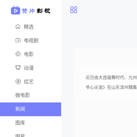
精选
电视剧
电影
动漫
近日由大连璇舞时代、九州
综艺
爷心尖宠》在山东滨州魏集
微电影
新闻
图库
明星