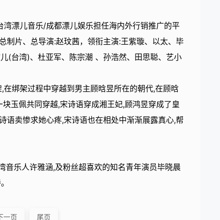
台湾漂儿音乐/成都漂儿娱乐担任海内外行销推广的平
制片、总导演:赵玟茜，领衔主演:王紫璇、以太、毕
儿(台湾)、杜亚军、陈宗潮 、孙浩然、田思聪、艺小
,在绑架过程中穿越到男主顾晗昱所在的朝代,在顾晗
块玉佩共同穿越,宋诗语穿成湘王妃,顾鸿昱穿成了皇
宋诗语卖惨求她心疼,宋诗语也在相处中渐渐展露真心,帮
台湾音乐人许雅涵,及粉丝超喜欢的知名青年演员毕晓晨
待。
下一页
尾页