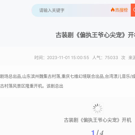
热搜榜
古装剧《偏执王爷心尖宠》开
时间：2023-11-01 15:00:55
人气：
75033
次
来
剧场总出品,山东滨州魏集古村落,重庆七维幻境联合出品,台湾漂儿音乐
古村落风景区隆重开机。该剧总出
古装剧《偏执王爷心尖宠》开机
1
4
/