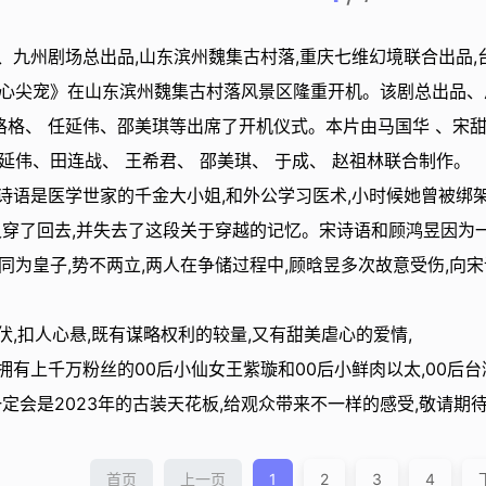
、九州剧场总出品,山东滨州魏集古村落,重庆七维幻境联合出品,
心尖宠》在山东滨州魏集古村落风景区隆重开机。该剧总出品、总
火格格、 任延伟、邵美琪等出席了开机仪式。本片由马国华 、宋甜
延伟、田连战、 王希君、 邵美琪、 于成、 赵祖林联合制作。
诗语是医学世家的千金大小姐,和外公学习医术,小时候她曾被绑架
又穿了回去,并失去了这段关于穿越的记忆。宋诗语和顾鸿昱因为一
同为皇子,势不两立,两人在争储过程中,顾晗昱多次故意受伤,向
,扣人心悬,既有谋略权利的较量,又有甜美虐心的爱情,
拥有上千万粉丝的00后小仙女王紫璇和00后小鲜肉以太,00后
定会是2023年的古装天花板,给观众带来不一样的感受,敬请期
首页
上一页
1
2
3
4