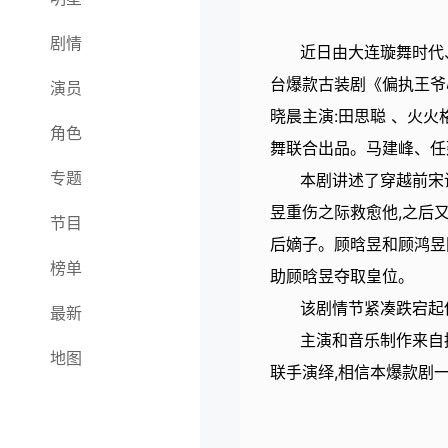
剧情
近日由大连璇舞时代
台爆款古装剧《偏执王爷
演员
晓晨主演:田思聪 、火
角色
舞联合出品。马建峰、任
专题
本剧讲述了穿越前宋
昱重伤之际救愈他,之后
节目
后嫡子。顾晗昱和顾鸿昱
榜单
助顾晗昱夺取皇位。
该剧情节紧凑跌宕起伏
最新
主演和音乐制作来自
地图
联手演绎,相信本爆款剧一