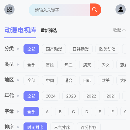
动漫电视库
收起
重新筛选
分类
全部
国产动漫
日韩动漫
欧美动漫
港
类型
全部
冒险
热血
搞笑
少女
恋爱
地区
全部
中国
港台
日韩
欧美
大陆
年代
全部
2024
2023
2022
2021
2
字母
全部
A
B
C
D
E
F
G
排序
时间排序
人气排序
评分排序