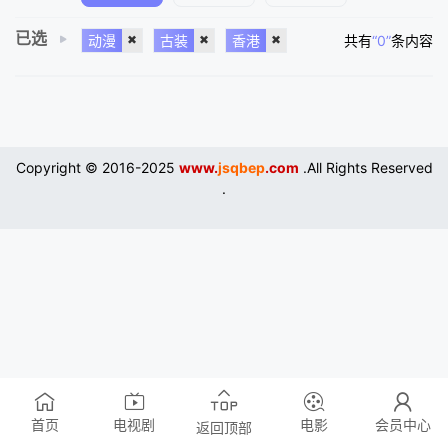
已选
动漫
古装
香港
共有
“0”
条内容
Copyright © 2016-2025
www.
jsqbep
.com
.All Rights Reserved
.
首页
电视剧
电影
会员中心
返回顶部